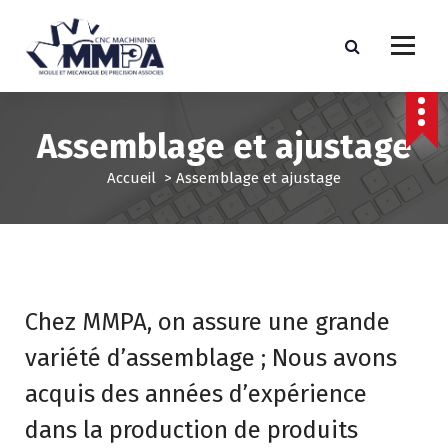
A
l
l
e
MOULE ET MECANIQUE DE PRECISION ASSOCIES
r
a
Assemblage et ajustage
u
c
Accueil
>
Assemblage et ajustage
o
n
t
e
n
u
Chez MMPA, on assure une grande
variété d’assemblage ; Nous avons
acquis des années d’expérience
dans la production de produits